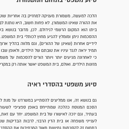
סיוע משפטי בתחום המשמורת
הלכה למעשה, משמורת מעניקה למחזיק בה אחריות שוטפת 
את ההורה שאינו המשמורן. לא פחות חשוב, היא נותנת ל
ביתו הוא המקום הרשמי לגידולם. לכן, מדובר בנושא ב
ההסכמות ניתן ומומלץ להגיע מחוץ לכותלי בית המשפ
לידיים אחרות (שאינן של ההורים), וגם מלווה בהליך אר
תמיד יראה לנגד עיניו את טובתם של הילדים, ולאופן שבו
כי לאחרונה מגיעים יותר ויותר הורים להסכמות על מש
מזונות הילדים. ואולם, בית המשפט יאשר אותה רק במקרי
סיוע משפטי בהסדרי ראיה
גם בנושא זה, אנו ממליצים להסתייע במשרדנו על מנת לה
הסכם המנוסח כהלכה שמתייחס באופן ספציפי לשעות, 
בעתיד, וגם יזכה לאישורו של בית המשפט. יחד עם זאת,
לענייני משפחה או בית הדין הרבני, לרבות הבדיקות שנע
בתחום זה להסכמות גמישות מאוד המרחיבות את ההסדרים ה