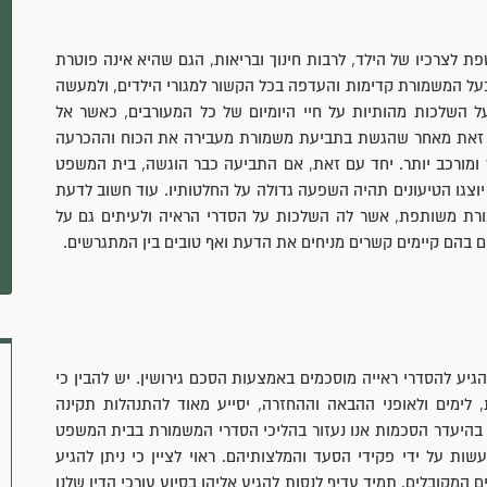
לצרכיו של הילד, לרבות חינוך ובריאות, הגם שהיא אינה פוטרת
בעל המשמורת קדימות והעדפה בכל הקשור למגורי הילדים, ולמעשה
על השלכות מהותיות על חיי היומיום של כל המעורבים, כאשר אל
ט. זאת מאחר שהגשת בתביעת משמורת מעבירה את הכוח וההכרעה
וך ומורכב יותר. יחד עם זאת, אם התביעה כבר הוגשה, בית המשפט
 יוצגו הטיעונים תהיה השפעה גדולה על החלטותיו. עוד חשוב לדעת
מורת משותפת, אשר לה השלכות על הסדרי הראיה ולעיתים גם על
ם בהם קיימים קשרים מניחים את הדעת ואף טובים בין המתגרשים.
גיע להסדרי ראייה מוסכמים באמצעות הסכם גירושין. יש להבין כי
לימים ולאופני ההבאה וההחזרה, יסייע מאוד להתנהלות תקינה
 בהיעדר הסכמות אנו נעזור בהליכי הסדרי המשמורת בבית המשפט
שות על ידי פקידי הסעד והמלצותיהם. ראוי לציין כי ניתן להגיע
מקובלים. תמיד עדיף לנסות להגיע אליהן בסיוע עורכי הדין שלנו